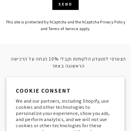
SEND
SEND
This site is protected by hCaptcha and the hCaptcha
Privacy Policy
and
Terms of Service
apply.
הצטרפי למועדון הלקוחות וקבלי 10% הנחה על הרכישה
הראשונה באתר
Join our members club and get 10% off
COOKIE CONSENT
your first purchase
We and our partners, including Shopify, use
cookies and other technologies to
ENTER
SUBSCRIBE
personalize your experience, show you ads,
YOUR
and perform analytics, and we will not use
EMAIL
cookies or other technologies for these