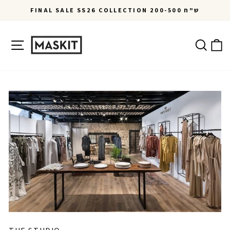
Skip
FINAL SALE SS26 COLLECTION 200-500 ש"ח
to
Pause
content
slideshow
Site navigation
Ca